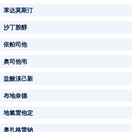
苯达莫斯汀
沙丁胺醇
依帕司他
奥司他韦
盐酸溴己新
布地奈德
地氯雷他定
奥扎格雷钠