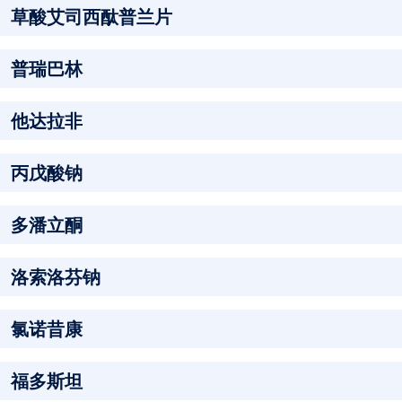
草酸艾司西酞普兰片
普瑞巴林
他达拉非
丙戊酸钠
多潘立酮
洛索洛芬钠
氯诺昔康
福多斯坦