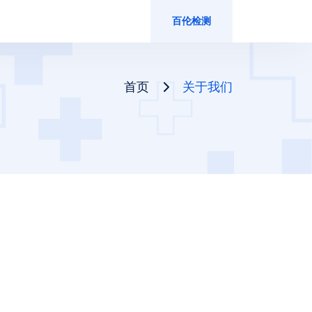
百伦检测
首页
关于我们