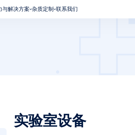
力与解决方案
杂质定制
联系我们
实验室设备